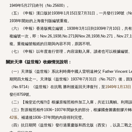
1949年5月27日終刊（No.25600）。
（五）《申報》漢口版於1938年1月15日至7月31日，一共發行198號（No.2
1938年開始的上海復刊版編號重複。
（六）《申報》香港版獨立編號，1938年3月1日到1939年7月10日，共有487
複編號一次，即：Nov.26,1938,No.271與Nov.28,1938,No.271，Nov.27,19
複。重複編號報紙的日期與內容不同，原因不明。
（七）《申報》以年度進行管理，內容滾動入庫。讀者也可以根據編號、
關於天津《益世報》收錄情況說明：
（一）天津版《益世報》系比利時裔中國人雷明遠神父 Father Vincent Le
期間四大報之一。天津版《益世報》1937年7月31日（No.7627）後，因
（No.9714）《益世報》在抗戰 勝利後返回天津復刊，至
1949年1月13日
發行8759號。
（二）【瀚堂近代報刊】根據原報照相件加工入庫，共近11萬幀。利用該
（三）對原報照相件1936~1937年間缺失的部分，根據國會圖書館膠片
42張
。補遺後1936~37年間的內容得到完璧。
（四）抗日期間《益世報》發行過重慶版和西北版（西安），以及二戰之