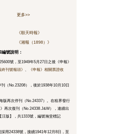
更多>>
《順天時報》
《湘報（1898）》
和編號說明：
5600號，至1949年5月27日之後《申報》
報終刊號報頭》
、
《申報》相關票證收
o.23208），後於1938年10月10日
版再次停刊（No.24337）。在租界發行
復刊（No.24338.J&W），連續出
為【汪版】，共1333號，編號瀚堂標記
用24338號，接續1941年12月8日，至