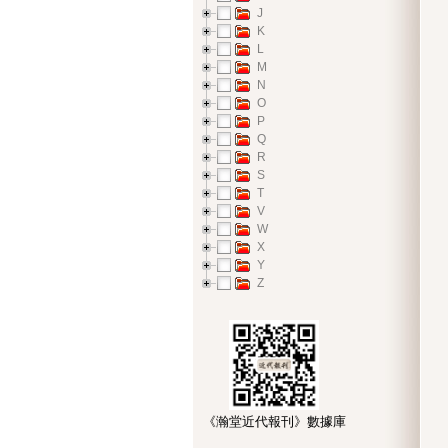
J
K
L
M
N
O
P
Q
R
S
T
V
W
X
Y
Z
《瀚堂近代報刊》數據庫