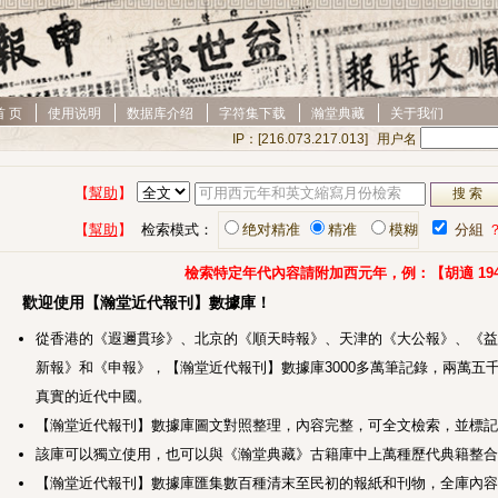
首 页
使用说明
数据库介绍
字符集下载
瀚堂典藏
关于我们
用户名
IP：[
216.073.217.013
]
【
幫助
】
【
幫助
】
检索模式
：
绝对精准
精准
模糊
分組
檢索特定年代內容請附加西元年，例：【胡適 1949
歡迎使用【瀚堂近代報刊】數據庫！
從香港的《遐邇貫珍》、北京的《順天時報》、天津的《大公報》、《益
新報》和《申報》，【瀚堂近代報刊】數據庫3000多萬筆記錄，兩萬五
真實的近代中國。
【瀚堂近代報刊】數據庫圖文對照整理，內容完整，可全文檢索，並標記
該庫可以獨立使用，也可以與《瀚堂典藏》古籍庫中上萬種歷代典籍整合
【瀚堂近代報刊】數據庫匯集數百種清末至民初的報紙和刊物，全庫內容