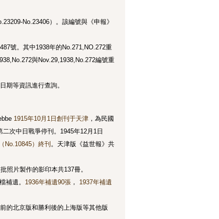
3209-No.23406）。該編號與《申報》
號。其中1938年的No.271,NO.272重
38,No.272與Nov.29,1938,No.272編號重
日期等資訊進行查詢。
bbe
1915年10月1日創刊于天津
，為民國
第二次中日戰爭停刊。1945年12月1日
（No.10845）終刊
。天津版《益世報》共
批照片製作的影印本共137冊。
轉檔補遺。
1936年補遺90張
，
1937年補遺
前的北京版和勝利後的上海版等其他版