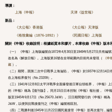
導讀：
上海《申報》
天津《益世報》
新品：
《大公報》香港版
《大公報》天津版
《格致彙編（1876-1892）》
《民國日報》上海版
關於《申報》收錄說明：根據紙質本和膠片，本庫收錄《申報》版本
（一） 《申報》上海版編號自1872年4月30日至1949年5月27日共有編號2
改名為《解放日報》。上海版第16號在全球範圍內目前尚未發現（
《申
藏
）。
（二）期間，因第二次中日戰爭上海淪陷，《申報》於1937年12月14日停刊（N
在上海租界復刊（No.23209）。
（三）1941年12月8日太平洋戰爭全面爆發後日軍佔領租界，《申報》上海
的《申報》稱為【復刊版】。同月15日日本控制《申報》報社後，《申報》再次
版至1945年9月17日（No.25670.J&W）。汪日期間發行的《申報》稱
J&W，以便與抗戰後復刊之《申報》編號相區別。
（四）二戰勝利後1945年11月22日國民黨接管《申報》並再次復刊，編號採