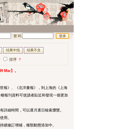
密 码
？
排序
？
 Mar】。
世報》、《北洋畫報》，到上海的《上海
千種報刊資料可使讀者貼近和發現一個更加
有詳細時間，可以逐月逐日檢索瀏覽。
使用。
持續修訂增補，種類動態添加中。