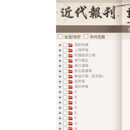
全选/清空
年代范围
我的收藏
上海申報
民國政府公報
東方雜志
銀行週報
點石齋畫報
解放日報（延安版）
益世報
盛京時報
A
B
C
D
E
F
G
H